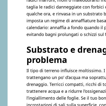
radici marroni, molli o maleodoranti i
taglia le radici danneggiate con forbici 
qualche ora, e rinvasa in un substrato 
imposta un regime di annaffiature basat
calendario: annaffia a fondo quando il p
evitando bagni prolungati o schizzi sul
Substrato e drenagg
problema
Il tipo di terreno influisce moltissimo.
trattengano un po’ d’acqua ma soprattutt
drenaggio. Terricci compatti, ricchi di 
trattenere acqua e a ridurre l’ossigena
l’ingiallimento delle foglie. Se il tuo b
incrostazioni di sali sulla superficie, co