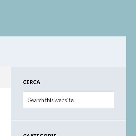
Primary
CERCA
Sidebar
Search
this
website