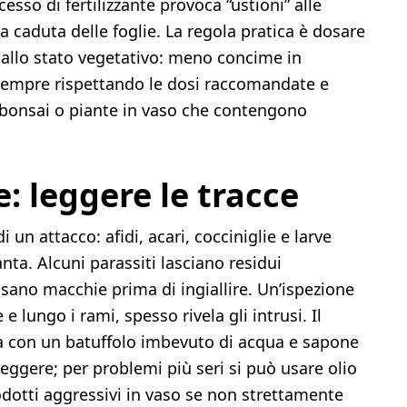
sso di fertilizzante provoca “ustioni” alle
la caduta delle foglie. La regola pratica è dosare
 allo stato vegetativo: meno concime in
, sempre rispettando le dosi raccomandate e
 bonsai o piante in vaso che contengono
e: leggere le tracce
 un attacco: afidi, acari, cocciniglie e larve
anta. Alcuni parassiti lasciano residui
ausano macchie prima di ingiallire. Un’ispezione
 e lungo i rami, spesso rivela gli intrusi. Il
a con un batuffolo imbevuto di acqua e sapone
eggere; per problemi più seri si può usare olio
rodotti aggressivi in vaso se non strettamente