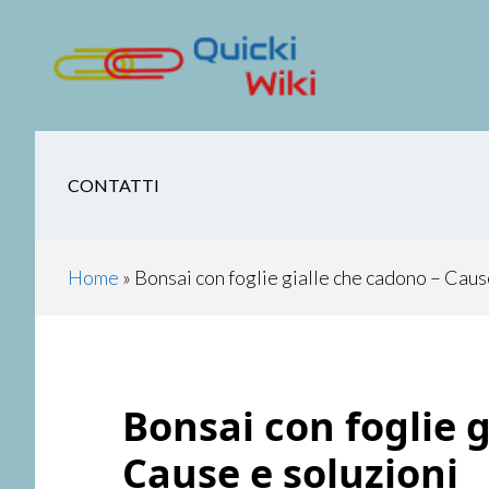
Skip
Skip
Skip
Skip
to
to
to
to
main
secondary
primary
footer
content
navigation
sidebar
CONTATTI
Home
»
Bonsai con foglie gialle che cadono​​ – Caus
Bonsai con foglie gi
Cause e soluzioni