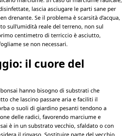
ndicano marciume. In caso di marciume radicale,
disinfettate, lascia asciugare le parti sane per
ben drenante. Se il problema è scarsità d’acqua,
o sull’umidità reale del terreno, non sul
rimo centimetro di terriccio è asciutto,
 fogliame se non necessari.
io: il cuore del
 I bonsai hanno bisogno di substrati che
o che lascino passare aria e faciliti il
torba o suoli di giardino pesanti tendono a
zione delle radici, favorendo marciume e
onsai è in un substrato vecchio, sfaldato o con
nsidera il rinvaso. Sostituire parte del vecchio