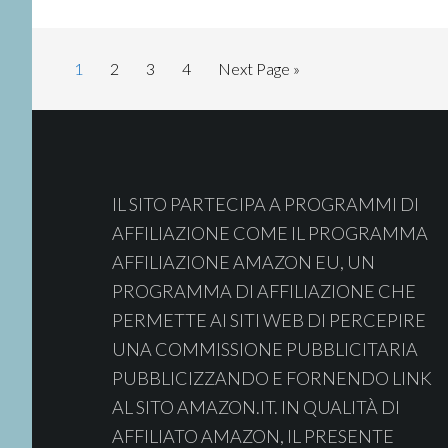
Page
Page
Page
Page
Go
1
2
3
4
Next Page »
to
Footer
IL SITO PARTECIPA A PROGRAMMI DI
AFFILIAZIONE COME IL PROGRAMMA
AFFILIAZIONE AMAZON EU, UN
PROGRAMMA DI AFFILIAZIONE CHE
PERMETTE AI SITI WEB DI PERCEPIRE
UNA COMMISSIONE PUBBLICITARIA
PUBBLICIZZANDO E FORNENDO LINK
AL SITO AMAZON.IT. IN QUALITÀ DI
AFFILIATO AMAZON, IL PRESENTE