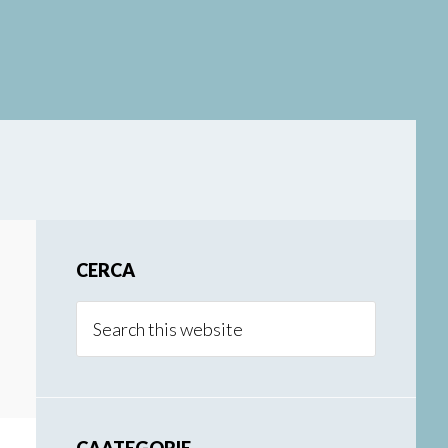
Primary
CERCA
Sidebar
Search
this
website