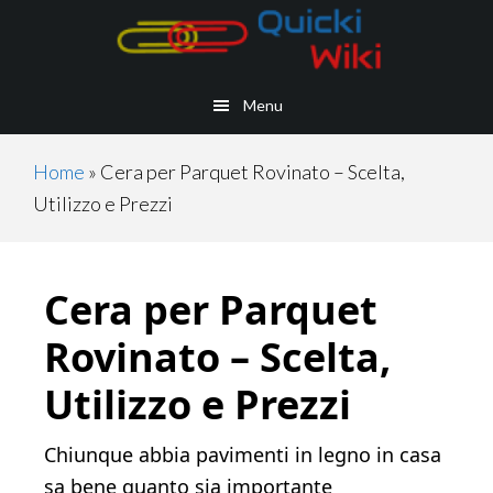
Skip
Skip
Skip
Skip
to
to
to
to
main
secondary
primary
footer
Menu
content
navigation
sidebar
Home
»
Cera per Parquet Rovinato – Scelta,
Utilizzo e Prezzi
Cera per Parquet
Rovinato – Scelta,
Utilizzo e Prezzi
Chiunque abbia pavimenti in legno in casa
sa bene quanto sia importante