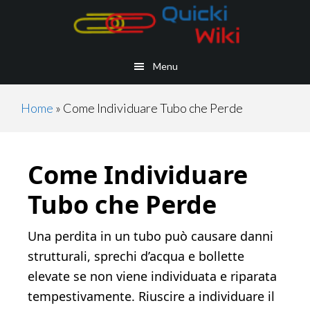
Skip
Skip
Skip
Skip
to
to
to
to
main
secondary
primary
footer
Menu
content
navigation
sidebar
Home
»
Come Individuare Tubo che Perde
Come Individuare
Tubo che Perde
Una perdita in un tubo può causare danni
strutturali, sprechi d’acqua e bollette
elevate se non viene individuata e riparata
tempestivamente. Riuscire a individuare il