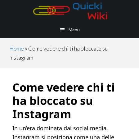
Skip
Skip
Skip
Skip
to
to
to
to
main
secondary
primary
footer
Menu
content
navigation
sidebar
Home
»
Come vedere chi ti ha bloccato su
Instagram
Come vedere chi ti
ha bloccato su
Instagram
In un’era dominata dai social media,
Instagram si posiziona come una delle