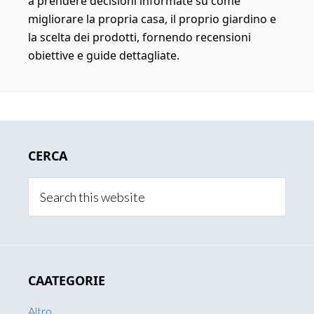
a prendere decisioni informate su come
migliorare la propria casa, il proprio giardino e
la scelta dei prodotti, fornendo recensioni
obiettive e guide dettagliate.
Primary
CERCA
Sidebar
Search
this
website
CAATEGORIE
Altro