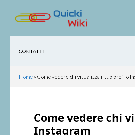
Skip
Skip
Skip
Skip
to
to
to
to
main
secondary
primary
footer
content
navigation
sidebar
CONTATTI
Home
»
Come vedere chi visualizza il tuo profilo I
Come vedere chi vis
Instagram