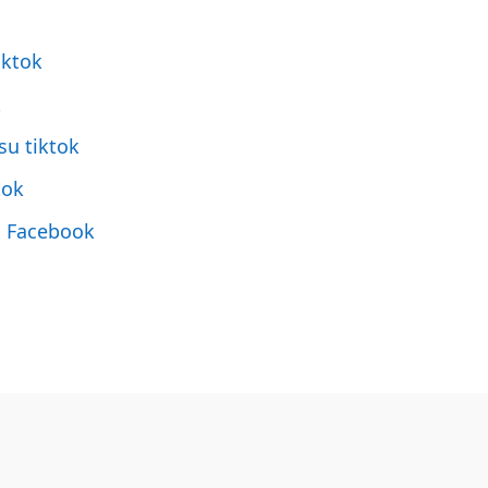
iktok
k
su tiktok
tok
u Facebook