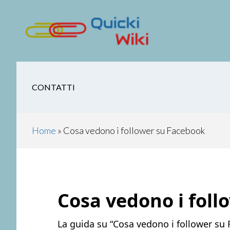
Skip
Skip
Skip
Skip
to
to
to
to
main
secondary
primary
footer
content
navigation
sidebar
CONTATTI
Home
»
Cosa vedono i follower su Facebook
Cosa vedono i foll
La guida su “Cosa vedono i follower su 