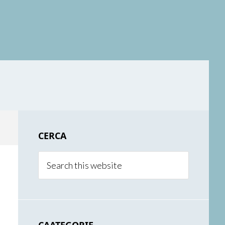
Primary
CERCA
Sidebar
Search
this
website