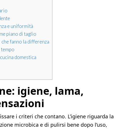
ario
dente
nza e uniformità
me piano di taglio
 che fanno la differenza
l tempo
 cucina domestica
one: igiene, lama,
nsazioni
issare i criteri che contano. L’igiene riguarda la
azione microbica e di pulirsi bene dopo l’uso,