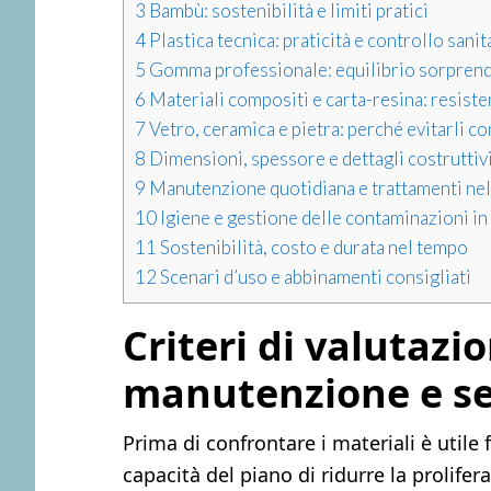
3
Bambù: sostenibilità e limiti pratici
4
Plastica tecnica: praticità e controllo sanit
5
Gomma professionale: equilibrio sorpren
6
Materiali compositi e carta-resina: resiste
7
Vetro, ceramica e pietra: perché evitarli co
8
Dimensioni, spessore e dettagli costruttivi
9
Manutenzione quotidiana e trattamenti ne
10
Igiene e gestione delle contaminazioni in
11
Sostenibilità, costo e durata nel tempo
12
Scenari d’uso e abbinamenti consigliati
Criteri di valutazi
manutenzione e se
Prima di confrontare i materiali è utile f
capacità del piano di ridurre la prolifer