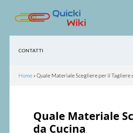
Skip
Skip
Skip
Skip
to
to
to
to
main
secondary
primary
footer
content
navigation
sidebar
CONTATTI
Home
»
Quale Materiale Scegliere per il Tagliere
Quale Materiale Sce
da Cucina