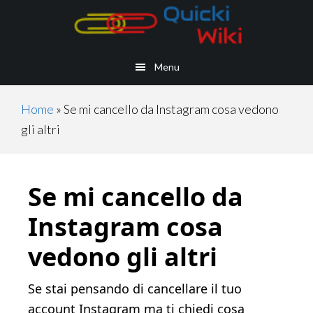
Skip
Skip
Skip
Skip
to
to
to
to
main
secondary
primary
footer
Menu
content
navigation
sidebar
Home
»
Se mi cancello da Instagram cosa vedono
gli altri
Se mi cancello da
Instagram cosa
vedono gli altri
Se stai pensando di cancellare il tuo
account Instagram ma ti chiedi cosa