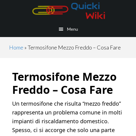
Skip
Skip
Skip
Skip
to
to
to
to
main
secondary
primary
footer
Menu
content
navigation
sidebar
Home
»
Termosifone Mezzo Freddo – Cosa Fare
Termosifone Mezzo
Freddo – Cosa Fare
Un termosifone che risulta “mezzo freddo”
rappresenta un problema comune in molti
impianti di riscaldamento domestico.
Spesso, ci si accorge che solo una parte