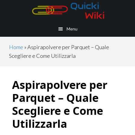
Skip
Skip
Skip
Skip
to
to
to
to
main
secondary
primary
footer
Menu
content
navigation
sidebar
Home
»
Aspirapolvere per Parquet – Quale
Scegliere e Come Utilizzarla
Aspirapolvere per
Parquet – Quale
Scegliere e Come
Utilizzarla