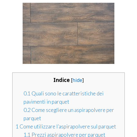
Indice
[
hide
]
0.1
Quali sono le caratteristiche dei
pavimenti in parquet
0.2
Come scegliere un aspirapolvere per
parquet
1
Come utilizzare l’aspirapolvere sul parquet
1.1
Prezzi aspirapolvere per parquet