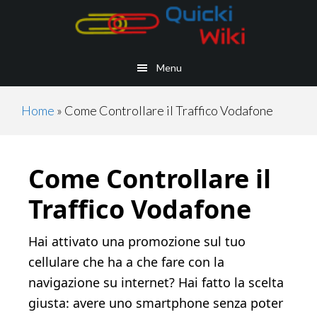
Skip
Skip
Skip
Skip
to
to
to
to
main
secondary
primary
footer
Menu
content
navigation
sidebar
Home
»
Come Controllare il Traffico Vodafone
Come Controllare il
Traffico Vodafone
Hai attivato una promozione sul tuo
cellulare che ha a che fare con la
navigazione su internet? Hai fatto la scelta
giusta: avere uno smartphone senza poter