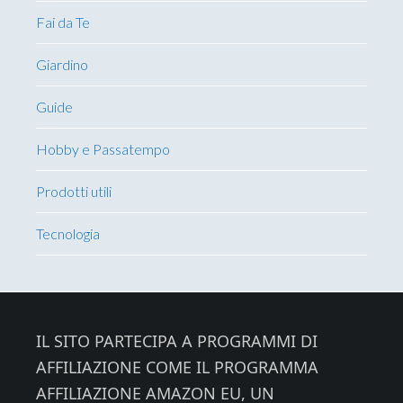
Fai da Te
Giardino
Guide
Hobby e Passatempo
Prodotti utili
Tecnologia
Footer
IL SITO PARTECIPA A PROGRAMMI DI
AFFILIAZIONE COME IL PROGRAMMA
AFFILIAZIONE AMAZON EU, UN