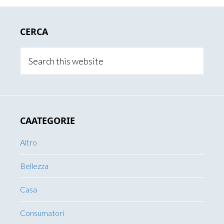
Primary
CERCA
Sidebar
Search
this
website
CAATEGORIE
Altro
Bellezza
Casa
Consumatori