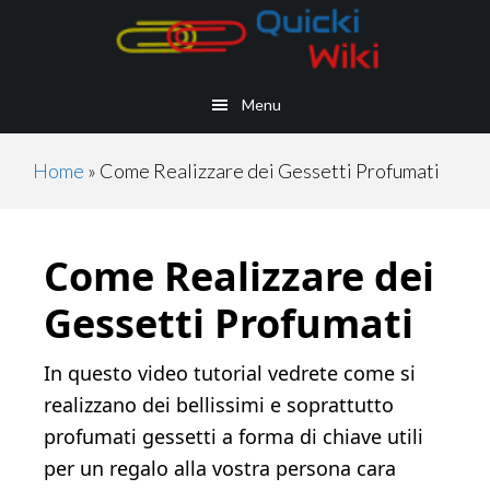
Skip
Skip
Skip
Skip
to
to
to
to
main
secondary
primary
footer
Menu
content
navigation
sidebar
Home
»
Come Realizzare dei Gessetti Profumati
Come Realizzare dei
Gessetti Profumati
In questo video tutorial vedrete come si
realizzano dei bellissimi e soprattutto
profumati gessetti a forma di chiave utili
per un regalo alla vostra persona cara