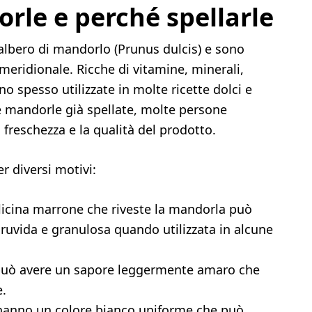
rle e perché spellarle
’albero di mandorlo (Prunus dulcis) e sono
 meridionale. Ricche di vitamine, minerali,
o spesso utilizzate in molte ricette dolci e
e mandorle già spellate, molte persone
 freschezza e la qualità del prodotto.
r diversi motivi:
llicina marrone che riveste la mandorla può
ruvida e granulosa quando utilizzata in alcune
a può avere un sapore leggermente amaro che
e.
 hanno un colore bianco uniforme che può