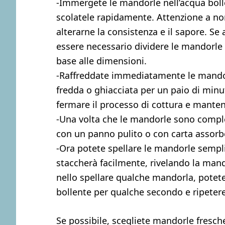
-Immergete le mandorle nell’acqua boll
scolatele rapidamente. Attenzione a no
alterarne la consistenza e il sapore. S
essere necessario dividere le mandorle 
base alle dimensioni.
-Raffreddate immediatamente le mando
fredda o ghiacciata per un paio di min
fermare il processo di cottura e mante
-Una volta che le mandorle sono comple
con un panno pulito o con carta assorb
-Ora potete spellare le mandorle sempli
staccherà facilmente, rivelando la mando
nello spellare qualche mandorla, pote
bollente per qualche secondo e ripetere
Se possibile, scegliete mandorle fresch