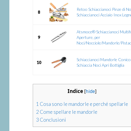
Retoo Schiaccianoci Pinze di N
8
Schiaccianoci Acciaio Inox Legno
Atsmoce® Schiaccianoci Multif
9
Aperture, per
Noci/Nocciole/Mandorle/Pistacch
Schiaccianoci Mandorle Conico 
10
Schiaccia Noci Apri Bottiglia
Indice
[
hide
]
1
Cosa sono le mandorle e perché spellarle
2
Come spellare le mandorle
3
Conclusioni