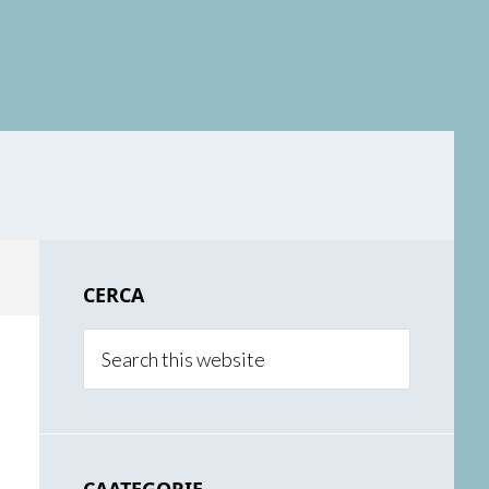
Primary
CERCA
Sidebar
Search
this
website