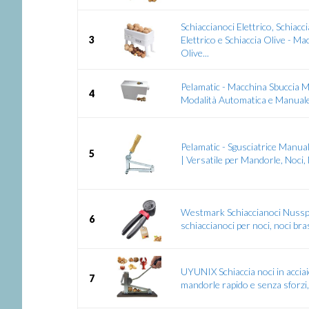
Schiaccianoci Elettrico, Schiac
3
Elettrico e Schiaccia Olive - Ma
Olive...
Pelamatic - Macchina Sbuccia Ma
4
Modalità Automatica e Manuale |
Pelamatic - Sgusciatrice Manu
5
| Versatile per Mandorle, Noci, N
Westmark Schiaccianoci Nussp
6
schiaccianoci per noci, noci bras
UYUNIX Schiaccia noci in acciaio
7
mandorle rapido e senza sforzi,