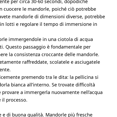
ente per circa 30-60 secondi, dopodiché
n cuocere le mandorle, poiché ciò potrebbe
e avete mandorle di dimensioni diverse, potrebbe
in lotti e regolare il tempo di immersione in
rle immergendole in una ciotola di acqua
uti. Questo passaggio è fondamentale per
nere la consistenza croccante delle mandorle.
tamente raffreddate, scolatele e asciugatele
ente.
cemente premendo tra le dita: la pellicina si
rla bianca all’interno. Se trovate difficoltà
te provare a immergerla nuovamente nell’acqua
 il processo.
e e di buona qualità. Mandorle più fresche