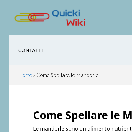
Skip
Skip
Skip
Skip
to
to
to
to
main
secondary
primary
footer
content
navigation
sidebar
CONTATTI
Home
»
Come Spellare le Mandorle
Come Spellare le 
Le mandorle sono un alimento nutriente 