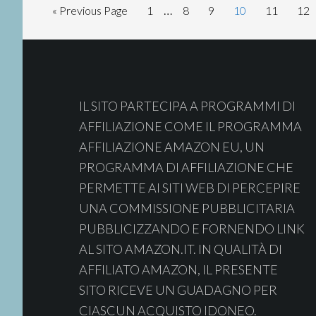
Interim
…
Go
Page
Page
Page
Page
Page
Pag
«
Previous Page
1
8
9
10
11
12
pages
to
Footer
omitted
IL SITO PARTECIPA A PROGRAMMI DI
AFFILIAZIONE COME IL PROGRAMMA
AFFILIAZIONE AMAZON EU, UN
PROGRAMMA DI AFFILIAZIONE CHE
PERMETTE AI SITI WEB DI PERCEPIRE
UNA COMMISSIONE PUBBLICITARIA
PUBBLICIZZANDO E FORNENDO LINK
AL SITO AMAZON.IT. IN QUALITÀ DI
AFFILIATO AMAZON, IL PRESENTE
SITO RICEVE UN GUADAGNO PER
CIASCUN ACQUISTO IDONEO.