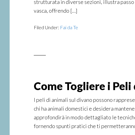
strutturata in diverse sezioni, illustra pass
vasca, offrendo […]
Filed Under:
Fai da Te
Come Togliere i Peli
I peli di animali sul divano possono rappre
chi ha animali domestici e desidera mantener
approfondirà in modo dettagliato le tecniche 
fornendo spunti pratici che ti permetterann