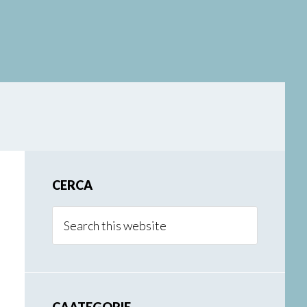
Primary
CERCA
Sidebar
Search
this
website