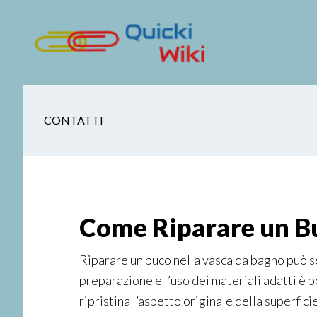
Skip
Skip
Skip
Skip
to
to
to
to
main
secondary
primary
footer
content
navigation
sidebar
CONTATTI
Come Riparare un Bu
Riparare un buco nella vasca da bagno può s
preparazione e l’uso dei materiali adatti è 
ripristina l’aspetto originale della superfic