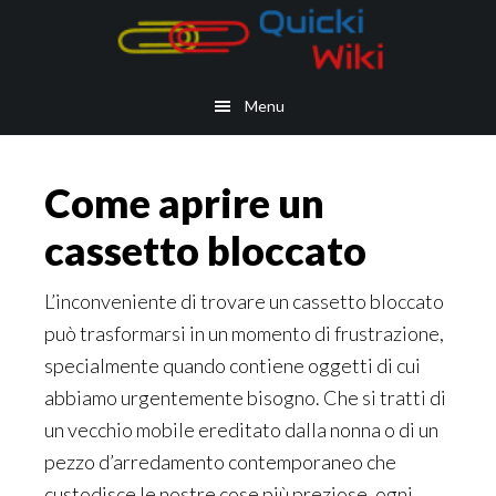
Skip
Skip
Skip
Skip
to
to
to
to
main
secondary
primary
footer
Menu
content
navigation
sidebar
Come aprire un
cassetto bloccato
L’inconveniente di trovare un cassetto bloccato
può trasformarsi in un momento di frustrazione,
specialmente quando contiene oggetti di cui
abbiamo urgentemente bisogno. Che si tratti di
un vecchio mobile ereditato dalla nonna o di un
pezzo d’arredamento contemporaneo che
custodisce le nostre cose più preziose, ogni