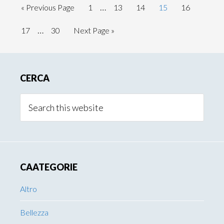
Interim
…
Go
Page
Page
Page
Page
Page
«
Previous Page
1
13
14
15
16
pages
to
Interim
…
Page
Page
Go
17
30
Next Page »
omitted
pages
to
omitted
Primary
CERCA
Sidebar
Search
this
website
CAATEGORIE
Altro
Bellezza