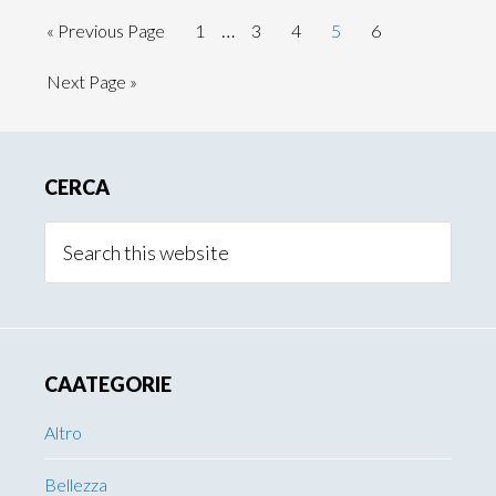
Interim
…
Go
Page
Page
Page
Page
Page
«
Previous Page
1
3
4
5
6
pages
to
Go
Next Page »
omitted
to
Primary
CERCA
Sidebar
Search
this
website
CAATEGORIE
Altro
Bellezza