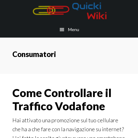
Skip
Skip
Skip
Skip
to
to
to
to
main
secondary
primary
footer
Menu
content
navigation
sidebar
Consumatori
Come Controllare il
Traffico Vodafone
Hai attivato una promozione sul tuo cellulare
che ha a che fare con la navigazione su internet?