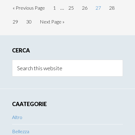
Interim
…
Go
Page
Page
Page
Page
Page
«
Previous Page
1
25
26
27
28
pages
to
Page
Page
Go
29
30
Next Page »
omitted
to
Primary
CERCA
Sidebar
Search
this
website
CAATEGORIE
Altro
Bellezza