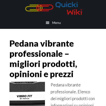
Skip
Skip
Skip
Skip
to
to
to
to
main
secondary
primary
footer
Menu
content
navigation
sidebar
Pedana vibrante
professionale –
migliori prodotti,
opinioni e prezzi
Pedana vibrante
professionale. Elenco
dei migliori prodotti con
informazioni su opinioni